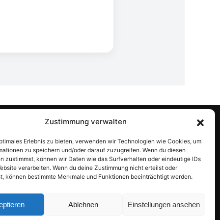
Zustimmung verwalten
Unternehmen
optimales Erlebnis zu bieten, verwenden wir Technologien wie Cookies, um
mationen zu speichern und/oder darauf zuzugreifen. Wenn du diesen
Use Cases
Kontakt
n zustimmst, können wir Daten wie das Surfverhalten oder eindeutige IDs
Impressum
Knowledge Center
ebsite verarbeiten. Wenn du deine Zustimmung nicht erteilst oder
Datenschutzerklärung
t, können bestimmte Merkmale und Funktionen beeinträchtigt werden.
eptieren
Ablehnen
Einstellungen ansehen