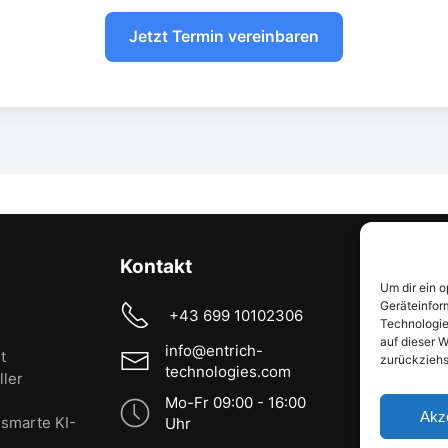
Jetzt Termin vereinbaren
Kontakt
Services
Um dir ein 
Geräteinfor
Beratung
+43 699 10102306
Technologie
Blog
auf dieser W
info@entrich-
t
zurückziehs
technologies.com
ller
Mo-Fr 09:00 - 16:00
Akz
 smarte KI-
Uhr