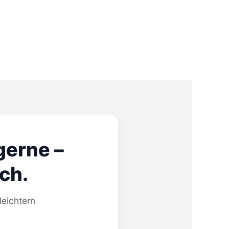
gerne –
ch.
leichtern