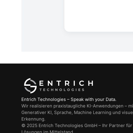
Entrich Technologies – Speak with your Data.
Wir realisieren praxistaugliche KI-Anwendungen – mi
Generativer KI, Sprache, Machine Learning und visue
Erkennung.
© 2025 Entrich Technologies GmbH – Ihr Partner für
Lösungen im Mittelstand.