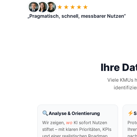
★★★★★
„Pragmatisch, schnell, messbarer Nutzen“
Ihre Da
Viele KMUs h
identifizi
Analyse & Orientierung
S
Wir zeigen,
wo
KI sofort Nutzen
Prot
stiftet – mit klaren Prioritäten, KPIs
Ihre
und einer realistischen Roadmap.
nach