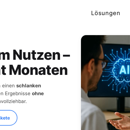
Lösungen
m Nutzen –
ht Monaten
n einen
schlanken
ren Ergebnisse
ohne
vollziehbar.
akete