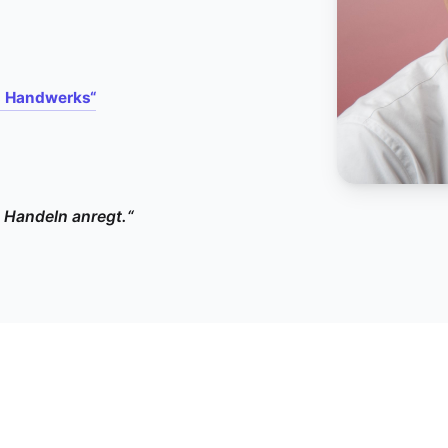
es Handwerks“
m Handeln anregt.“