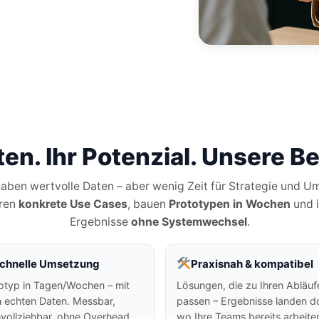
ten. Ihr Potenzial. Unsere B
aben wertvolle Daten – aber wenig Zeit für Strategie und U
eren
konkrete Use Cases
, bauen
Prototypen in Wochen
und i
Ergebnisse
ohne Systemwechsel
.
chnelle Umsetzung
Praxisnah & kompatibel
otyp in Tagen/Wochen – mit
Lösungen, die zu Ihren Abläuf
n echten Daten. Messbar,
passen – Ergebnisse landen do
vollziehbar, ohne Overhead.
wo Ihre Teams bereits arbeite